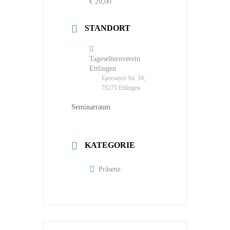
€ 20,00
STANDORT
Tageselternverein
Ettlingen
Epernayer Str. 34,
76275 Ettlingen
Seminarraum
KATEGORIE
Präsenz