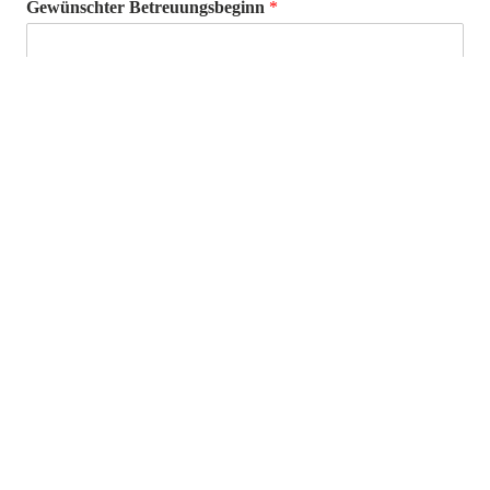
Gewünschter Betreuungsbeginn
*
Weiter
Folgen Sie uns:
Mail: info@tev-ettlingen.de
Tel.: 07243 / 9 45 45 0
Epernayer Str. 34
76275 Ettlingen
Start