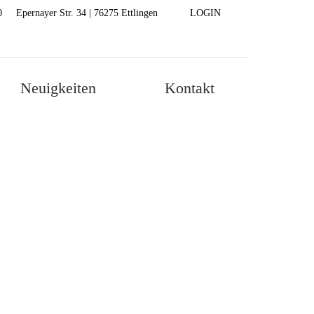
0
Epernayer Str. 34 | 76275 Ettlingen
LOGIN
Zeige Menü-Unterpunkte von 'Neuigkeiten'
Neuigkeiten
Kontakt