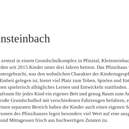
insteinbach
 zentral in einem Grundschulkomplex in Pfinztal, Kleinsteinbac
en seit 2015 Kinder unter drei Jahren betreut. Das Pfinzihaus 
 untergebracht, was den wohnlichen Charakter der Kindertagespf
Einheit gelegen ist, bietet viel Platz zum Toben, Spielen und E
en spielerisch alltägliches Lernen und Entwickeln stattfinde
lafraum für jedes Kind ein eigenes Bett und genug Raum zum A
große Grundschulhof mit verschiedenen Fahrzeugen befahren, e
inen separaten Bereich haben die Kinder auch einen eigenen S
sonen des Pfinzihauses legen besonders viel Wert auf eine au
und Mittagessen frisch aus hochwertigen Zutaten zu.