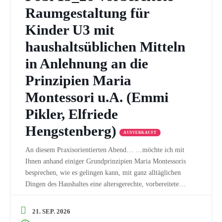
Raumgestaltung für
Kinder U3 mit
haushaltsüblichen Mitteln
in Anlehnung an die
Prinzipien Maria
Montessori u.A. (Emmi
Pikler, Elfriede
Hengstenberg)
AUSVERKAUFT
An diesem Praxisorientierten Abend… …möchte ich mit
Ihnen anhand einiger Grundprinzipien Maria Montessoris
besprechen, wie es gelingen kann, mit ganz alltäglichen
Dingen des Haushaltes eine altersgerechte, vorbereitete
Umgebung zu gestalten. Hin zu einer
selbständigkeitsentfaltenden Begleitung (hilf mir
21. SEP. 2026
es selbst zu tun), möchte ich im gemeinsamen Dialog mit