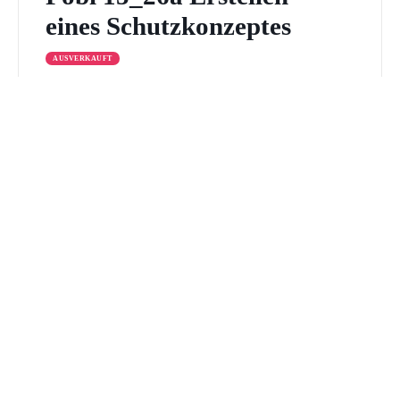
eines Schutzkonzeptes
AUSVERKAUFT
In diesen beiden Fortbildungsabenden wollen wir die
Grundlagen der Erstellung eines Schutzkonzeptes intensiv
besprechen und erarbeiten. Ihre Kindertagespflege steht
dabei im Mittelpunkt. Wir wollen uns genauer mit der
Potential- und Risikoanalyse beschäftigen und uns
Gedanken zum Thema Leitbild, Partizipation und
30. SEP. 2026
Beschwerdeverfahren machen. Dieser Kurs soll Ihnen die
-
18:00
21:00
Möglichkeit bieten, aktiv in das Erarbeiten eines
Tageselternverein Ettlingen
Schutzkonzeptes […]
Epernayer Str. 34, 76275 Ettlingen
€ 20,00
DETAILS ANZEIGEN