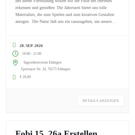
Bei dieser Fortbildung wollen wir die Fülle des Herbstes
erkennen und genießen. Die Jahreszeit bietet uns tolle
Materialien, die zum Spielen und zum kreativen Gestalten
anregen. Die Natur lädt uns ein rauszugehen, um unsere
Sinne auf besondere Weise spielerisch anzuregen. Und
auch drinnen kann man den Herbst spürbar machen. Wir
erforschen an diesem Abend, wie […]
28. SEP. 2026
-
18:00
21:00
Tageselternverein Ettlingen
Epernayer Str. 34, 76275 Ettlingen
€ 20,00
DETAILS ANZEIGEN
Fobi 15_26a Erstellen