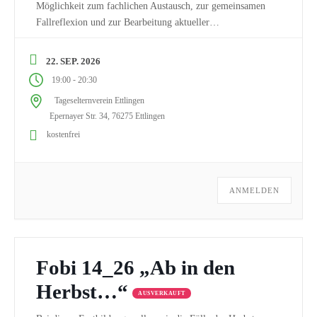
Möglichkeit zum fachlichen Austausch, zur gemeinsamen
Fallreflexion und zur Bearbeitung aktueller
Herausforderungen aus dem Berufsalltag. Die Gruppen
leben davon, dass eigene Praxiserfahrungen, Fragen und
22. SEP. 2026
Situationen eingebracht werden – so entsteht ein wertvoller
-
19:00
20:30
Lern- und Unterstützungsraum für alle Teilnehmenden.
Tageselternverein Ettlingen
Ablauf und Organisation Regionale Reflexionsgruppen:
Epernayer Str. 34, 76275 Ettlingen
Die erste […]
kostenfrei
ANMELDEN
Fobi 14_26 „Ab in den
Herbst…“
AUSVERKAUFT