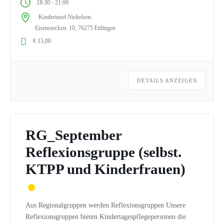
-
18:30
21:00
Ihnen Möglichkeiten entwickeln, wie Sie Ihre eigene
Kinderinsel Nickelsen
Umgebung gestalten können. Gerne […]
Eisenstockstr. 10, 76275 Ettlingen
€ 15,00
DETAILS ANZEIGEN
RG_September
Reflexionsgruppe (selbst.
KTPP und Kinderfrauen)
Aus Regionalgruppen werden Reflexionsgruppen Unsere
Reflexionsgruppen bieten Kindertagespflegepersonen die