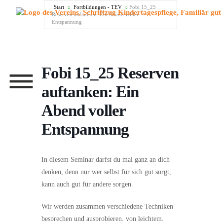
Menü überspringen
Start
Fortbildungen - TEV
Fobi 15_25
Reserven auftanken: Ein Abend voller
Entspannung
Fobi 15_25 Reserven
Menü überspringen
auftanken: Ein
Abend voller
Entspannung
In diesem Seminar darfst du mal ganz an dich
denken, denn nur wer selbst für sich gut sorgt,
kann auch gut für andere sorgen.
Wir werden zusammen verschiedene Techniken
besprechen und ausprobieren, von leichtem,