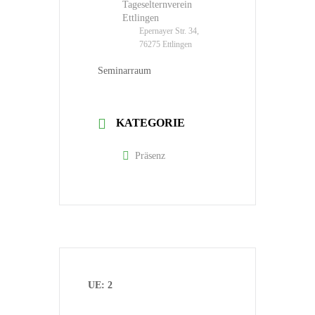
Tageselternverein
Ettlingen
Epernayer Str. 34,
76275 Ettlingen
Seminarraum
KATEGORIE
Präsenz
UE: 2