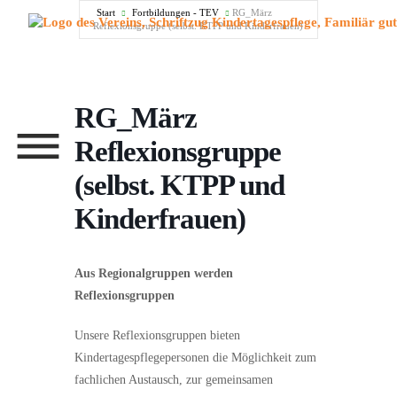
Menü überspringen
Start
Fortbildungen - TEV
RG_März
Reflexionsgruppe (selbst. KTPP und Kinderfrauen)
RG_März
Menü überspringen
Reflexionsgruppe
(selbst. KTPP und
Kinderfrauen)
Aus Regionalgruppen werden
Reflexionsgruppen
Unsere Reflexionsgruppen bieten
Kindertagespflegepersonen die Möglichkeit zum
fachlichen Austausch, zur gemeinsamen