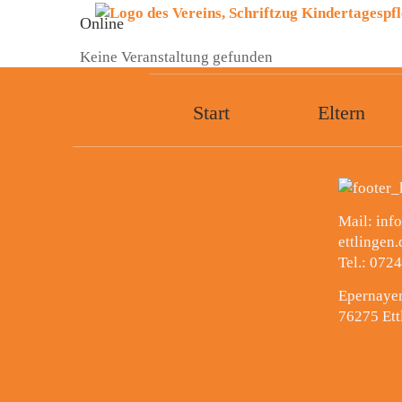
Menü überspringen
Online
Keine Veranstaltung gefunden
Start
Eltern
Menü überspringen
Mail: inf
ettlingen.
Tel.: 0724
Epernayer
76275 Ett