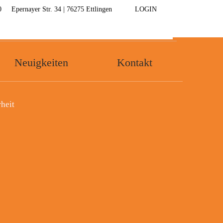
0
Epernayer Str. 34 | 76275 Ettlingen
LOGIN
Zeige Menü-Unterpunkte von 'Neuigkeiten'
Neuigkeiten
Kontakt