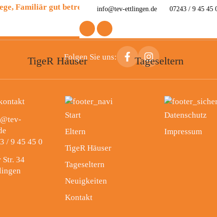
info@tev-ettlingen.de
07243 / 9 45 45 
Folgen Sie uns:
TigeR Häuser
Tageseltern
Start
Datenschutz
o@tev-
de
Eltern
Impressum
3 / 9 45 45 0
TigeR Häuser
 Str. 34
Tageseltern
lingen
Neuigkeiten
Kontakt